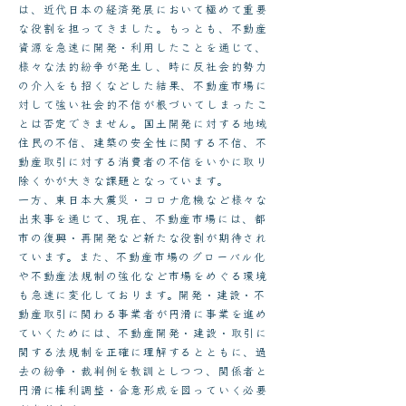
は、近代日本の経済発展において極めて重要
な役割を担ってきました。もっとも、不動産
資源を急速に開発・利用したことを通じて、
様々な法的紛争が発生し、時に反社会的勢力
の介入をも招くなどした結果、不動産市場に
対して強い社会的不信が根づいてしまったこ
とは否定できません。国土開発に対する地域
住民の不信、建築の安全性に関する不信、不
動産取引に対する消費者の不信をいかに取り
除くかが大きな課題となっています。
一方、東日本大震災・コロナ危機など様々な
出来事を通じて、現在、不動産市場には、都
市の復興・再開発など新たな役割が期待され
ています。また、不動産市場のグローバル化
や不動産法規制の強化など市場をめぐる環境
も急速に変化しております。開発・建設・不
動産取引に関わる事業者が円滑に事業を進め
ていくためには、不動産開発・建設・取引に
関する法規制を正確に理解するとともに、過
去の紛争・裁判例を教訓としつつ、関係者と
円滑に権利調整・合意形成を図っていく必要