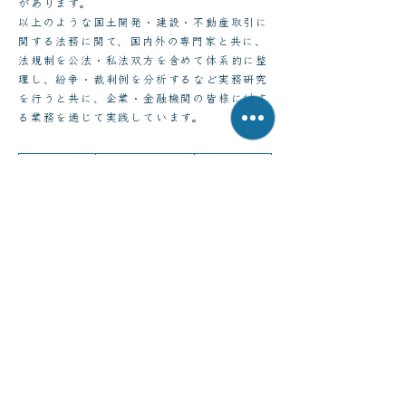
があります。
以上のような国土開発・建設・不動産取引に
関する法務に関て、国内外の専門家と共に、
法規制を公法・私法双方を含めて体系的に整
理し、紛争・裁判例を分析するなど実務研究
を行うと共に、企業・金融機関の皆様に対す
る業務を通じて実践しています。
関連著作
関連セミナー
関連活動
Other Areas
その他の業務・研究分野
グローバルコンプライアンス