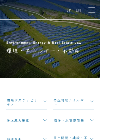
E
N
JP
EN
Environment, Energy & Real Estate Law
環境・エネルギー・不動産
環境サステナビリ
再生可能エネルギ
ティ
ー
洋上風力発電
海洋・水資源開発
国土開発・建設・不
地域創生