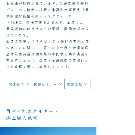
る取組が期待されています。気候変動の分野
では、パリ協定の採択と金融安定理事会「気
候関連財務情報開示タスクフォース
（TCFD）の提言書をふまえて、企業には、
気候変動に伴うリスクの管理・開示が求めら
れています。
企業の環境サステナビリティ分野の実務対応
のあり方に関して、第一東京弁護士会環境保
全対策委員会や国内外の専門家と共に実務研
究を行うと共に、企業・金融機関の皆様に対
する業務を通じて実践しています。
関連著作
関連セミナー
関連活動
再生可能エネルギー・
洋上風力発電