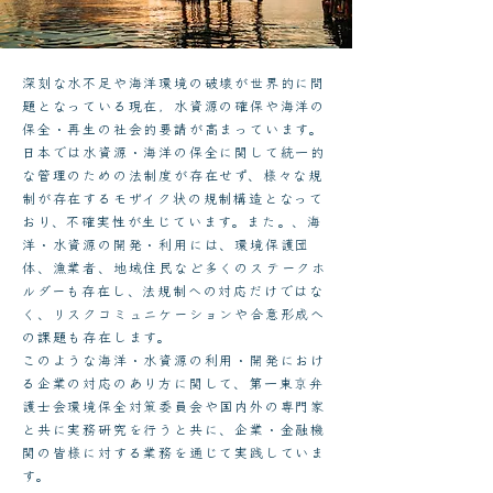
深刻な水不足や海洋環境の破壊が世界的に問
題となっている現在，水資源の確保や海洋の
保全・再生の社会的要請が高まっています。
日本では水資源・海洋の保全に関して統一的
な管理のための法制度が存在せず、様々な規
制が存在するモザイク状の規制構造となって
おり、不確実性が生じています。また。、海
洋・水資源の開発・利用には、環境保護団
体、漁業者、地域住民など多くのステークホ
ルダーも存在し、法規制への対応だけではな
く、リスクコミュニケーションや合意形成へ
の課題も存在します。
このような海洋・水資源の利用・開発におけ
る企業の対応のあり方に関して、第一東京弁
護士会環境保全対策委員会や国内外の専門家
と共に実務研究を行うと共に、企業・金融機
関の皆様に対する業務を通じて実践していま
す。