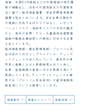
規制・米国EAR規制などの外国規制の域外適
用が積極化し、日本の外国為替及び外国貿易
法に基づく経済制裁措置・安全保障貿易管理
措置も強化されています。日本企業は国内外
の規制に対応するばかりではなく、レピュテ
ーションリスク・地政学リスクの対処の観点
から、海外の犯罪・テロ・大量破壊兵器関連
組織や権威主義政府との関係に対処する必要
も生じています。
経済制裁規制・輸出管理規制・グローバル反
社対応のためのコンプライアンス・デューデ
ィリジェンスのあり方について、国内外の専
門家と連携しながら実務研究を行うと共に、
企業・金融機関の皆様に対する業務を通じて
実践しています。デューディリジェンスを補
完する「グローバル反社条項」や経済制裁排
除条項についても提唱しています。
関連著作
関連セミナー
関連活動