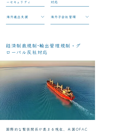
ーセキュリティ
対応
​海外進出支援
​海外子会社管理
経済制裁規制·輸出管理規制・グ
ローバル反社対応
国際的な緊張関係が高まる現在、米国OFAC