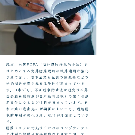
現在、米国FCPA（海外腐敗行為防止法）を
はじめとする海外贈賄規制の域外適用が強化
されており、日本企業も巨額の制裁金などの
法的制裁が課される危険性が高まっていま
す。日本でも、不正競争防止法が規定する外
国公務員贈賄罪が日本版司法取引の第１号適
用案件になるなど注目が集まっています。日
本企業の進出先の新興国においても、現地贈
収賄規制が強化され、執行が活発化していま
す。
贈賄リスクに対処するためのコンプライアン
ス体制の整備や有事対応のあり方に関して、