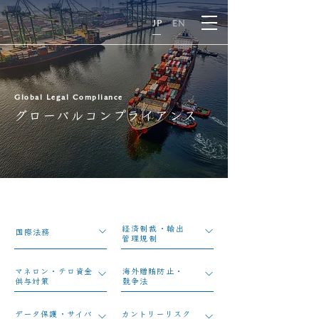
E
N
JP
EN
Global Legal Compliance
グローバルコンプライアンス
経済制裁・輸出
国際法務
管理規制
マネロン・テロ資金
​海外贈賄防止・
供与対策
競争法
データ保護・サイバ
カントリーリスク