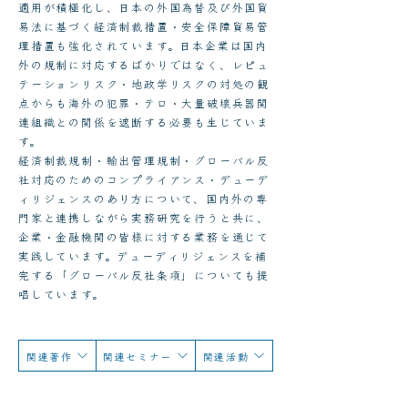
適用が積極化し、日本の外国為替及び外国貿
易法に基づく経済制裁措置・安全保障貿易管
理措置も強化されています。日本企業は国内
外の規制に対応するばかりではなく、レピュ
テーションリスク・地政学リスクの対処の観
点からも海外の犯罪・テロ・大量破壊兵器関
連組織との関係を遮断する必要も生じていま
す。
経済制裁規制・輸出管理規制・グローバル反
社対応のためのコンプライアンス・デューデ
ィリジェンスのあり方について、国内外の専
門家と連携しながら実務研究を行うと共に、
企業・金融機関の皆様に対する業務を通じて
実践しています。デューディリジェンスを補
完する「グローバル反社条項」についても提
唱しています。
関連著作
関連セミナー
関連活動