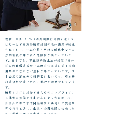
現在、米国FCPA（海外腐敗行為防止法）を
はじめとする海外贈賄規制の域外適用が強化
されており、日本企業も巨額の制裁金などの
法的制裁が課される危険性が高まっていま
す。日本でも、不正競争防止法が規定する外
国公務員贈賄罪が日本版司法取引の第１号適
用案件になるなど注目が集まっています。日
本企業の進出先の新興国においても、現地贈
収賄規制が強化され、執行が活発化していま
す。
贈賄リスクに対処するためのコンプライアン
ス体制の整備や有事対応のあり方に関して、
国内外の専門家や関係機関と共同して実務研
究を行うと共に、企業・金融機関の皆様に対
する業務を通じて実践しています。