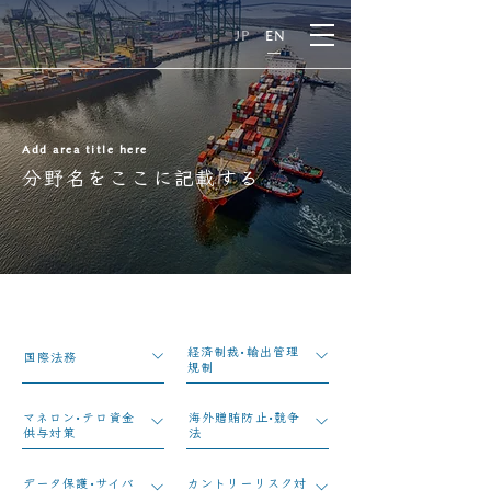
E
N
JP
EN
Add area title here
分野名をここに記載する
経済制裁•輸出管理
国際法務
規制
マネロン•テロ資金
​海外贈賄防止•競争
供与対策
法
データ保護•サイバ
カントリーリスク対