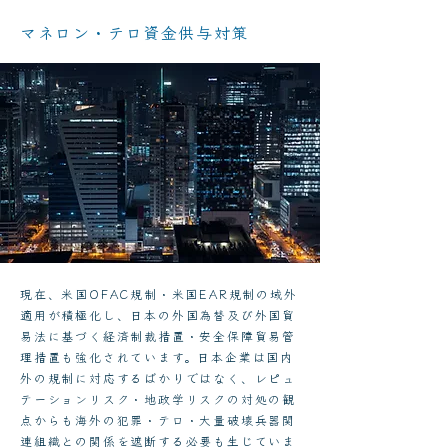
マネロン・テロ資金供与対策
現在、米国OFAC規制・米国EAR規制の域外
適用が積極化し、日本の外国為替及び外国貿
易法に基づく経済制裁措置・安全保障貿易管
理措置も強化されています。日本企業は国内
外の規制に対応するばかりではなく、レピュ
テーションリスク・地政学リスクの対処の観
点からも海外の犯罪・テロ・大量破壊兵器関
連組織との関係を遮断する必要も生じていま