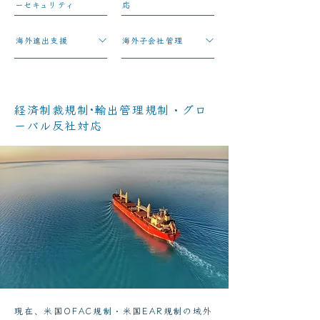
ーセキュリティ
応
​海外進出支援
​海外子会社管理
経済制裁規制·輸出管理規制・グロ
ーバル反社対応
現在、米国OFAC規制・米国EAR規制の域外