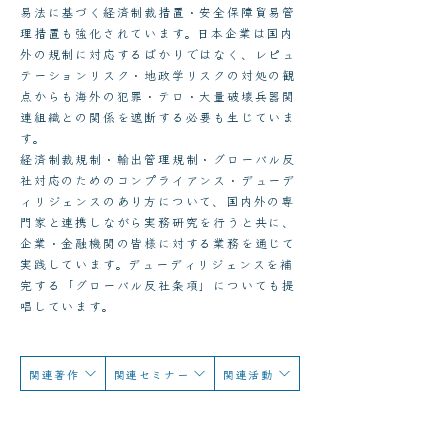
易法に基づく経済制裁措置・安全保障貿易管
理措置も強化されています。日本企業は国内
外の規制に対応するばかりではなく、レピュ
テーションリスク・地政学リスクの対処の観
点からも海外の犯罪・テロ・大量破壊兵器関
連組織との関係を遮断する必要も生じていま
す。
経済制裁規制・輸出管理規制・グローバル反
社対応のためのコンプライアンス・デューデ
ィリジェンスのあり方について、国内外の専
門家と連携しながら実務研究を行うと共に、
企業・金融機関の皆様に対する業務を通じて
実践しています。デューディリジェンスを補
完する「グローバル反社条項」についても提
唱しています。
関連著作
関連セミナー
関連活動