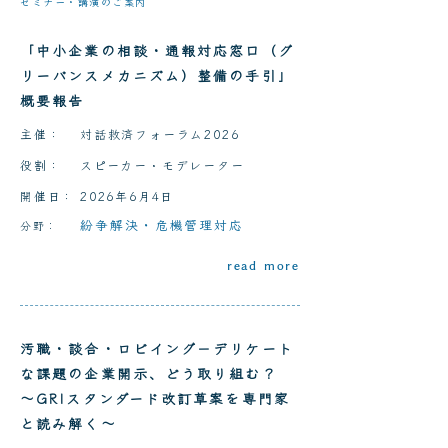
セミナー・講演のご案内
「中小企業の相談・通報対応窓口（グ
リーバンスメカニズム）整備の手引」
概要報告
主催：
対話救済フォーラム2026
役割：
スピーカー・モデレーター
開催日：
2026年6月4日
紛争解決・危機管理対応
分野：
read more
汚職・談合・ロビイング－デリケート
な課題の企業開示、どう取り組む？
～GRIスタンダード改訂草案を専門家
と読み解く～