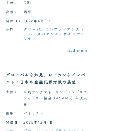
主催：
GRI
役割：
講師
開催日：
2026年4月2日
グローバルコンプライアンス
/
分野：
ESG・ガバナンス・サステナビ
リティ
read more
グローバルな知見、ローカルなインパ
クト：日本の金融犯罪対策の展望
主催：
公認アンチマネーロンダリングスペ
シャリスト協会（ACAMS）年次大
会
役割：
パネリスト
開催日：
2025年12月4日
グローバルコンプライアンス
/
分野：