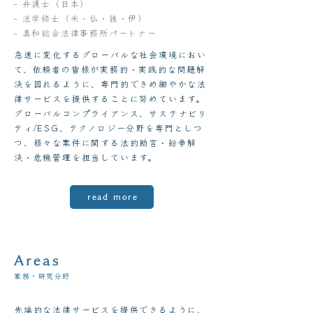
- 弁護士（日本）
- 法学修士（米・仏・独・伊）
- 真和総合法律事務所パートナー
急速に変化するグローバルな社会環境におい
て、依頼者の皆様が実務的・実践的な問題解
決を図れるように、専門的できめ細やかな法
律サービスを提供することに努めています。
グローバルコンプライアンス、サステナビリ
ティ/ESG、テクノロジー分野を専門としつ
つ、様々な案件に関する法的助言・紛争解
決・危機管理を担当しています。
read more
Areas
業務・研究分野
先端的な法律サービスを提供できるように、