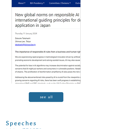
see all
Speeches