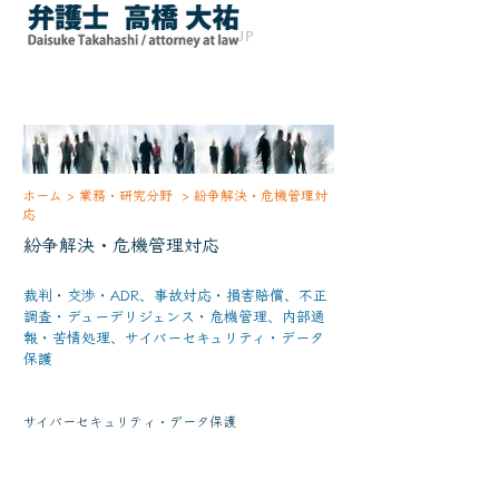
JP
EN
E
N
ホーム
>
業務・研究分野
>
紛争解決
・
危機管理対
応
紛争解決・危機管理対応
裁判・交渉・ADR、事故対応・損害賠償、不正
調査・デューデリジェンス・危機管理、内部通
報・苦情処理、サイバーセキュリティ・データ
保護
サイバーセキュリティ・データ保護
企業活動のインターネット・サイバ
ー空間への依存が高まっている現在、
世界各国での情報漏えいに関する企業